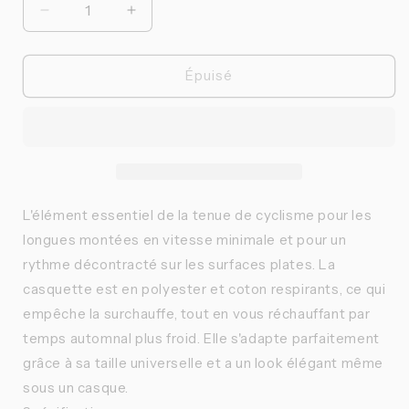
Réduire
Augmenter
la
la
quantité
quantité
de
de
Épuisé
Isadore
Isadore
-
-
Casquette
Casquette
Signature
Signature
L'élément essentiel de la tenue de cyclisme pour les
longues montées en vitesse minimale et pour un
rythme décontracté sur les surfaces plates. La
casquette est en polyester et coton respirants, ce qui
empêche la surchauffe, tout en vous réchauffant par
temps automnal plus froid. Elle s'adapte parfaitement
grâce à sa taille universelle et a un look élégant même
sous un casque.