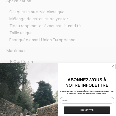
Spécification
- Casquette au style classique
- Mélange de coton et polyester
- Tissu respirant et évacuant l'humidité
- Taille unique
- Fabriquée dans l'Union Européenne
Matériaux
- 100% Coton
Caractéristiques
ABONNEZ-VOUS À
NOTRE INFOLETTRE
Nos Bundles
Rejoignez la communauté de Vélo Cartel et obtenez 10%
de rabais sur votre prochaine commande.
Email
Expédition
SOUMETTTRE