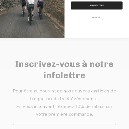
Partager
SOUMETTTRE
NO, THANKS
Inscrivez-vous à notre
infolettre
Pour être au courant de nos nouveaux articles de
blogue, produits et événements.
En vous inscrivant, obtenez 10% de rabais sur
votre première commande.