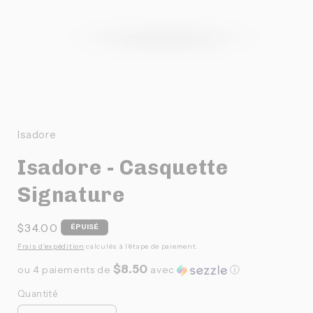
Ouvrir
le
média
1
Isadore
dans
une
Isadore - Casquette
fenêtre
modale
Signature
Prix
$34.00
ÉPUISÉ
habituel
Frais d'expédition
calculés à l'étape de paiement.
$8.50
ou 4 paiements de
avec
ⓘ
Quantité
Quantité