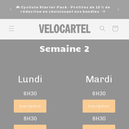
et
🚚 Exp
passer
🚲 Cycliste Starter Pack - Profitez de 15 % de
200$ e
au
réduction en choisissant nos bundles
contenu
Panier
Semaine 2
Lundi
Mardi
6H30
6H30
Inscription
Inscription
8H30
8H30