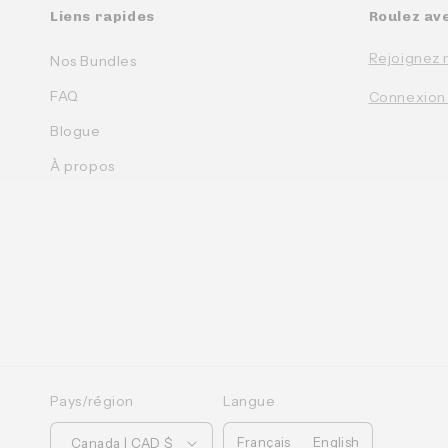
Liens rapides
Roulez av
Rejoignez 
Nos Bundles
FAQ
Connexion
Blogue
À propos
Pays/région
Langue
Français
English
Canada | CAD $