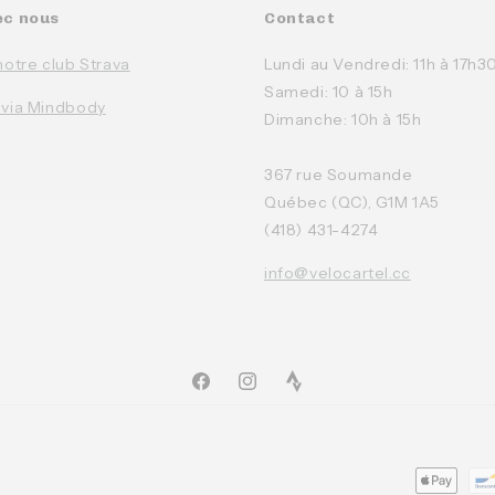
ec nous
Contact
notre club Strava
Lundi au Vendredi: 11h à 17h3
Samedi: 10 à 15h
 via Mindbody
Dimanche: 10h à 15h
367 rue Soumande
Québec (QC), G1M 1A5
(418) 431-4274
info@velocartel.cc
Facebook
Instagram
TikTok
Moyens