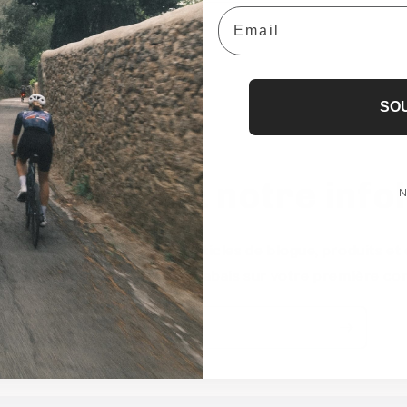
Email
SO
ivez-vous à notre info
N
 courant de nos nouveaux articles de blogue, produits e
 inscrivant, obtenez 10% de rabais sur votre première c
E-mail