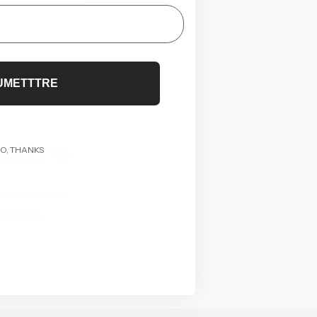
UMETTTRE
lettre
O, THANKS
t événements.
ommande.