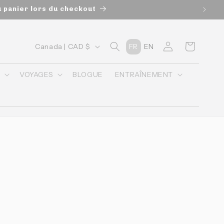
u panier lors du checkout
P
Connexion
Panier
Canada | CAD $
FR
EN
a
y
O
VOYAGES
BLOGUE
ENTRAÎNEMENT
s
/
r
é
g
i
o
n