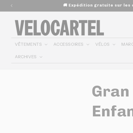
et
🚚 Expédition gratuite sur le
passer
au
contenu
VÊTEMENTS
ACCESSOIRES
VÉLOS
MAR
ARCHIVES
Gran
Enfan