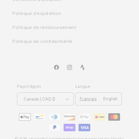
Politique d'expédition
Politique de remboursement
Politique de confidentialité
Facebook
Instagram
TikTok
Pays/région
Langue
Français
English
Canada | CAD $
Moyens
de
paiement
© 2026,
velocartel
Commerce électronique propulsé par Shopify