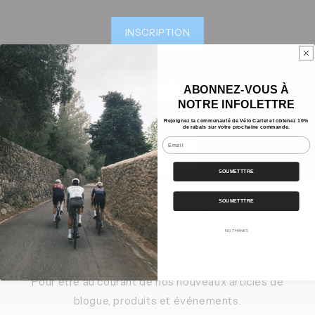
INSCRIPTION
achetez le mésocycle 1
ABONNEZ-VOUS À
NOTRE INFOLETTRE
Rejoignez la communauté de Vélo Cartel et obtenez 10%
de rabais sur votre prochaine commande.
Email
ACHETEZ
SOUMETTTRE
SOUMETTTRE
Inscrivez-vous à notre
NO, THANKS
infolettre
Pour être au courant de nos nouveaux articles de
blogue, produits et événements.