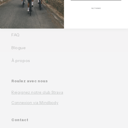
Liens rapides
NO, THANKS
Nos Bundles
FAQ
Blogue
À propos
Roulez avec nous
Rejoignez notre club Strava
Connexion via Mindbody
Contact