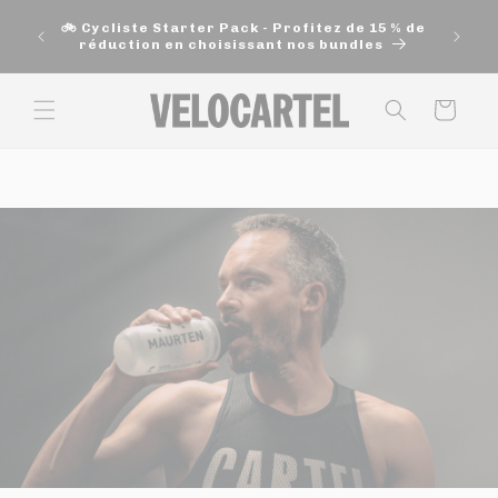
et
🚚 Exp
passer
🚲 Cycliste Starter Pack - Profitez de 15 % de
200$ e
au
réduction en choisissant nos bundles
contenu
Panier