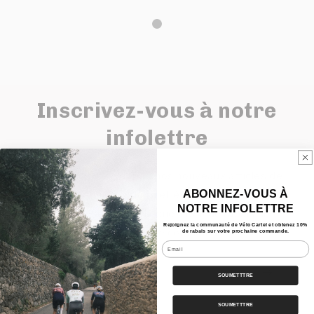
Inscrivez-vous à notre
infolettre
Pour être au courant de nos nouveaux articles de
ABONNEZ-VOUS À
blogue, produits et événements.
NOTRE INFOLETTRE
En vous inscrivant, obtenez 10% de rabais sur
Rejoignez la communauté de Vélo Cartel et obtenez 10%
votre première commande.
de rabais sur votre prochaine commande.
Email
E-mail
SOUMETTTRE
SOUMETTTRE