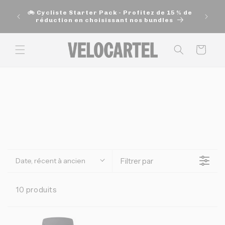
et
🚚 Exp
passer
🚲 Cycliste Starter Pack - Profitez de 15 % de
200$ e
au
réduction en choisissant nos bundles
contenu
Panier
Date, récent à ancien
Filtrer par
10 produits