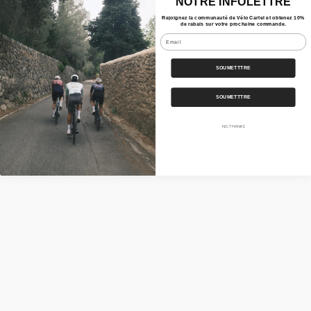
NOTRE INFOLETTRE
Rejoignez la communauté de Vélo Cartel et obtenez 10%
de rabais sur votre prochaine commande.
Email
SOUMETTTRE
SOUMETTTRE
NO, THANKS