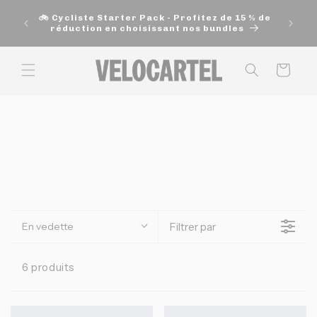
et
🚚 Exp
passer
🚲 Cycliste Starter Pack - Profitez de 15 % de
200$ e
au
réduction en choisissant nos bundles
contenu
Panier
En vedette
Filtrer par
6 produits