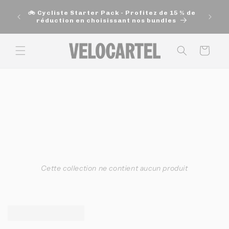
et
🚚 Exp
passer
🚲 Cycliste Starter Pack - Profitez de 15 % de
200$ e
au
réduction en choisissant nos bundles
contenu
Panier
Cette collection ne contient aucun produit