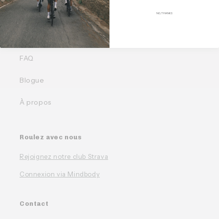
Liens rapides
NO, THANKS
Nos Bundles
FAQ
Blogue
À propos
Roulez avec nous
Rejoignez notre club Strava
Connexion via Mindbody
Contact