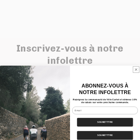
Inscrivez-vous à notre
infolettre
Pour être au courant de nos nouveaux articles de
blogue, produits et événements.
ABONNEZ-VOUS À
NOTRE INFOLETTRE
En vous inscrivant, obtenez 10% de rabais sur
Rejoignez la communauté de Vélo Cartel et obtenez 10%
votre première commande.
de rabais sur votre prochaine commande.
Email
E-mail
SOUMETTTRE
SOUMETTTRE