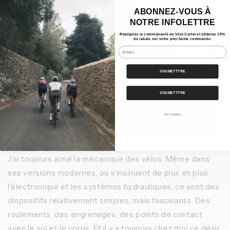
ABONNEZ-VOUS À
NOTRE INFOLETTRE
Rejoignez la communauté de Vélo Cartel et obtenez 10%
de rabais sur votre prochaine commande.
Email
SOUMETTTRE
SOUMETTTRE
NO, THANKS
J’ai toujours aimé la mécanique des vélos. Même dans
ses versions modernes, où s’insinuent de plus en plus
l’électronique et les systèmes hydrauliques, ce sont des
dispositifs relativement simples, mais fascinants. Des
roulements, des engrenages, des points de contact
avec le sol et le corps. Et il y a toujours chez moi ce désir