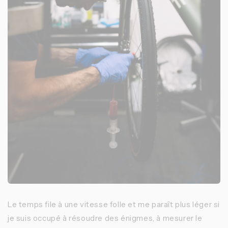
Le temps file à une vitesse folle et me paraît plus léger si
je suis occupé à résoudre des énigmes, à mesurer le