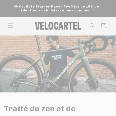
et
🚚 Exp
passer
🚲 Cycliste Starter Pack - Profitez de 15 % de
200$ e
au
réduction en choisissant nos bundles
contenu
Panier
Traité du zen et de