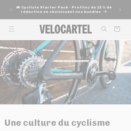
et
🚚 Exp
passer
🚲 Cycliste Starter Pack - Profitez de 15 % de
200$ e
au
réduction en choisissant nos bundles
contenu
Panier
Une culture du cyclisme