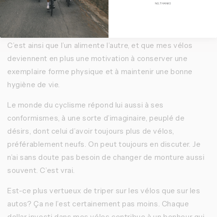
NO, THANKS
lorsque la qualité de leur confection entre en adéquation
avec ma forme physique.
C’est ainsi que l’un alimente l’autre, et que mes vélos
deviennent en plus une motivation à conserver une
exemplaire forme physique et à maintenir une bonne
hygiène de vie.
Le monde du cyclisme répond lui aussi à ses
conformismes, à une sorte d’imaginaire, peuplé de
désirs, dont celui d’avoir toujours plus de vélos,
préférablement neufs. On peut toujours en discuter. Je
n’ai sans doute pas besoin de changer de monture aussi
souvent. C’est vrai.
Est-ce plus vertueux de triper sur les vélos que sur les
autos? Ça ne l’est certainement pas moins. Chaque
dollar investi dans mes vélos contribue à un bonheur qui