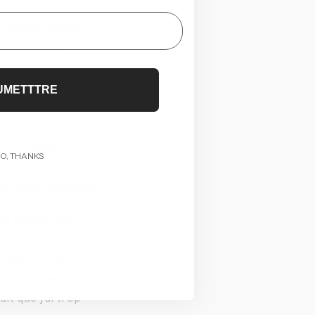
 et que mes 
sirène. Toujours 
 souhaite me 
UMETTTRE
de carburant 
avoir jusqu’où on 
O, THANKS
re l’inconfort et 
u signal d’alarme.
Je la noie dans 
 du jour. Qu’il 
Équerres, de 
res bosses vers 
it que j’ai trop 