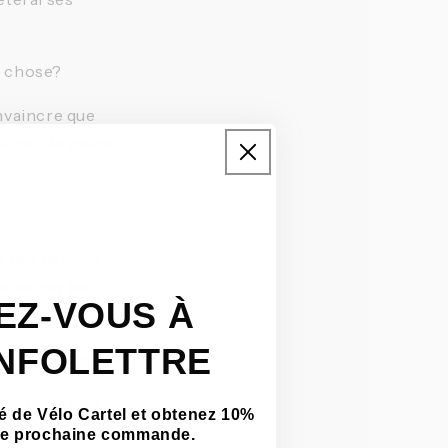
ue chose?
nvaincre que 
à tout le moins 
 des fausses 
cée par les 
EZ-VOUS À
INFOLETTRE
out à fait nobles.
égrité de mes 
 de Vélo Cartel et obtenez 10%
système, parce 
tre prochaine commande.