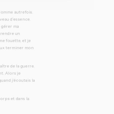
comme autrefois. 
veau d’essence. 
s gérer ma 
rendre un 
 fouette, et je 
eux terminer mon 
maître de la guerre. 
. Alors je 
quand j’écoutais la 
corps et dans la 