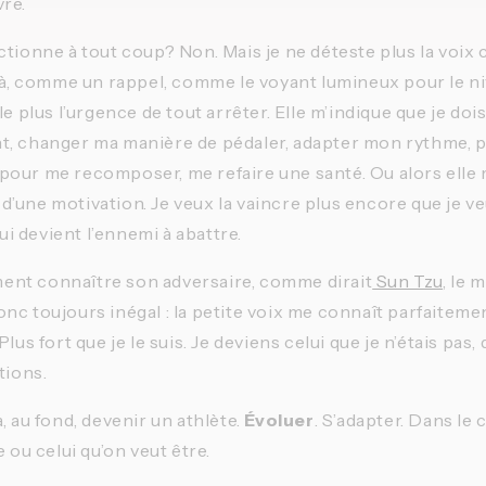
re.
ctionne à tout coup? Non. Mais je ne déteste plus la voix 
 là, comme un rappel, comme le voyant lumineux pour le ni
le plus l’urgence de tout arrêter. Elle m’indique que je doi
t, changer ma manière de pédaler, adapter mon rythme, p
our me recomposer, me refaire une santé. Ou alors elle me
’une motivation. Je veux la vaincre plus encore que je v
qui devient l’ennemi à abattre.
tement connaître son adversaire, comme dirait
 Sun Tzu
, le 
c toujours inégal : la petite voix me connaît parfaitement
lus fort que je le suis. Je deviens celui que je n’étais pas, 
tions.
, au fond, devenir un athlète. 
Évoluer
. S’adapter. Dans le 
e ou celui qu’on veut être.