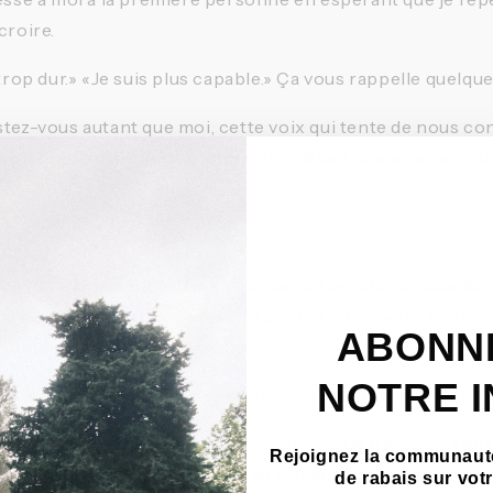
croire.
 trop dur.» «Je suis plus capable.» Ça vous rappelle quelq
stez-vous autant que moi, cette voix qui tente de nous co
atteint son point de rupture et qu’il faut abandonner, ou 
aintenant que ce n’est pas vrai.
ce de l’entraînement a démontré que cette voix manufacture
s de célérité qu’une cellule de pirates informatiques finan
ABONN
russes.
NOTRE 
 à ces vils pollueurs des interwebs, ses intentions sont t
git comme une sorte de gardien, convaincue d’assurer l’int
Rejoignez la communauté
. Lorsque les voyants passent au rouge partout dans mon 
de rabais sur vo