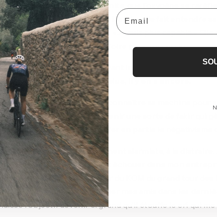
ur le point d’atteindre sa limite, que l’oxygène se raréfie
Email
un déversement diluvien de lactate, elle fait entendre sa 
 «J’arrête.» «C’est trop dur.» «Je suis plus capable.» Elle
bandon, mais pour mon bien. Voire pour ma survie.
SO
n corps entraîné comme du voyant indiquant un bas niveau 
à essence : 
quand il n’y en a plus, il y en a encore.
cas, il faut apprendre à mieux connaître sa machine pour s
N
in. Apprivoiser la douleur, devenir une sorte de fakir qui gè
ées positives permet d’étouffer en partie le négativisme d
aindre ma petite voix inutilement alarmiste, à la distraire. 
fuse une victoire qui me ferait échouer dans mon entreprise
er un intervalle, de m’emparer du 
KOM
 du grand tour des 
rs en cyclocross ou de larguer mes amis dans les derniè
 laisse l’objectif devenir si grand qu’il étouffe le cri qui me d