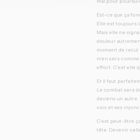
mal pour poursuiv
Est-ce que ça fon
Elle est toujours
Mais elle ne signa
douleur autremen
moment de recul p
m’en sers comme d
effort. C’est elle 
Et il faut parfai
Le combat sera don
deviens un autre. P
voix et ses injonc
C’est peut-être ça
tête. Devenir cell