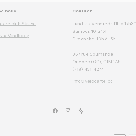
ec nous
Contact
notre club Strava
Lundi au Vendredi: 11h à 17h3
Samedi: 10 à 15h
 via Mindbody
Dimanche: 10h à 15h
367 rue Soumande
Québec (QC), G1M 1A5
(418) 431-4274
info@velocartel.cc
Facebook
Instagram
TikTok