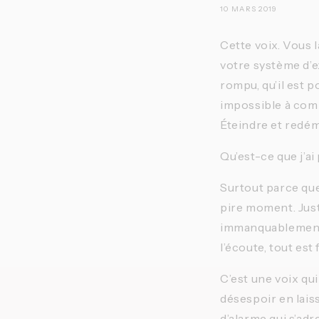
10 MARS 2019
Cette voix. Vous l
votre système d’e
rompu, qu’il est p
impossible à compl
Éteindre et redém
Qu’est-ce que j’ai 
Surtout parce que 
pire moment. Juste
immanquablement s
l’écoute, tout est 
C’est une voix qui
désespoir en lais
d’alarme qui s’ad