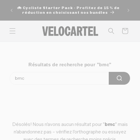
et
🚚 Exp
passer
🚲 Cycliste Starter Pack - Profitez de 15 % de
200$ e
au
réduction en choisissant nos bundles
contenu
Panier
Résultats de recherche pour "bmc"
Désolés! Nous n'avons aucun résultat pour "
bmc
" mais
n'abandonnez pas – vérifiez l'orthographe ou essayez
avec des termes de recherche moins précis.