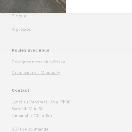
FAQ
Blogue
À propos
Roulez avec nous
Rejoignez notre club Strava
Connexion via Mindbody
Contact
Lundi au Vendredi: 11h à 17h30
Samedi: 10 à 15h
Dimanche: 10h à 15h
367 rue Soumande