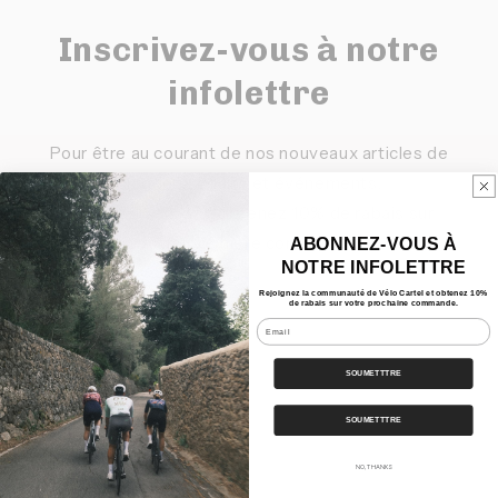
Inscrivez-vous à notre
infolettre
Pour être au courant de nos nouveaux articles de
blogue, produits et événements.
En vous inscrivant, obtenez 10% de rabais sur
votre première commande.
ABONNEZ-VOUS À
NOTRE INFOLETTRE
Rejoignez la communauté de Vélo Cartel et obtenez 10%
E-mail
de rabais sur votre prochaine commande.
Email
SOUMETTTRE
Liens rapides
SOUMETTTRE
Nos Bundles
NO, THANKS