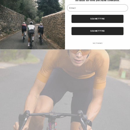
Oakley
de rabais sur votre prochaine commande.
Email
SOUMETTTRE
SOUMETTTRE
NO, THANKS